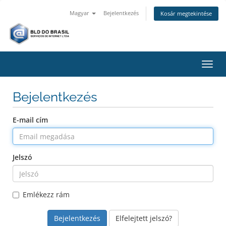
Magyar
Bejelentkezés
Kosár megtekintése
Váltá
Bejelentkezés
E-mail cím
Jelszó
Emlékezz rám
Elfelejtett jelszó?