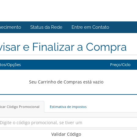
hecimento
Status da Rede
Entre em Contato
isar e Finalizar a Compra
tos/Opções
Preço/Ciclo
Seu Carrinho de Compras está vazio
icar Código Promocional
Estimativa de impostos
Validar Código