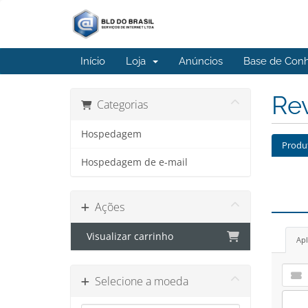
Início
Loja
Anúncios
Base de Con
Rev
Categorias
Hospedagem
Produ
Hospedagem de e-mail
Ações
Visualizar carrinho
Apl
Selecione a moeda